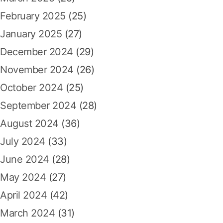
February 2025
(25)
January 2025
(27)
December 2024
(29)
November 2024
(26)
October 2024
(25)
September 2024
(28)
August 2024
(36)
July 2024
(33)
June 2024
(28)
May 2024
(27)
April 2024
(42)
March 2024
(31)