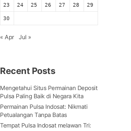
23
24
25
26
27
28
29
30
« Apr
Jul »
Recent Posts
Mengetahui Situs Permainan Deposit
Pulsa Paling Baik di Negara Kita
Permainan Pulsa Indosat: Nikmati
Petualangan Tanpa Batas
Tempat Pulsa Indosat melawan Tri: