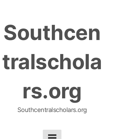
S
k
Southcen
i
p
t
tralschola
o
c
o
rs.org
n
t
e
n
Southcentralscholars.org
t