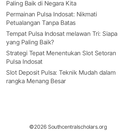
Paling Baik di Negara Kita
Permainan Pulsa Indosat: Nikmati
Petualangan Tanpa Batas
Tempat Pulsa Indosat melawan Tri: Siapa
yang Paling Baik?
Strategi Tepat Menentukan Slot Setoran
Pulsa Indosat
Slot Deposit Pulsa: Teknik Mudah dalam
rangka Menang Besar
©2026 Southcentralscholars.org