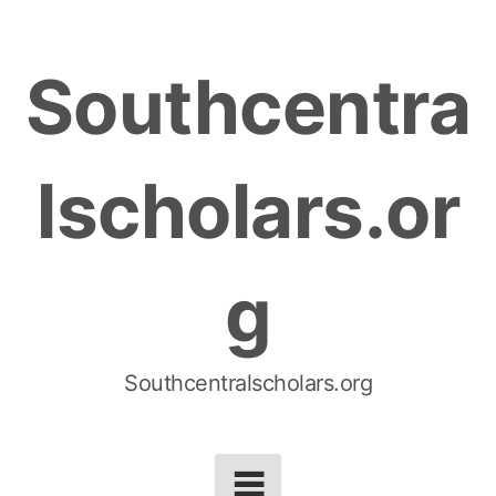
Skip
to
Southcentra
content
lscholars.or
g
Southcentralscholars.org