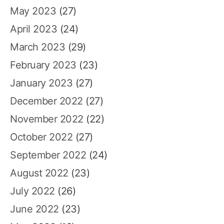
May 2023
(27)
April 2023
(24)
March 2023
(29)
February 2023
(23)
January 2023
(27)
December 2022
(27)
November 2022
(22)
October 2022
(27)
September 2022
(24)
August 2022
(23)
July 2022
(26)
June 2022
(23)