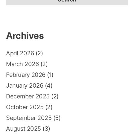
Archives
April 2026
(2)
March 2026
(2)
February 2026
(1)
January 2026
(4)
December 2025
(2)
October 2025
(2)
September 2025
(5)
August 2025
(3)