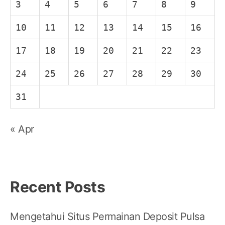
3
4
5
6
7
8
9
10
11
12
13
14
15
16
17
18
19
20
21
22
23
24
25
26
27
28
29
30
31
« Apr
Recent Posts
Mengetahui Situs Permainan Deposit Pulsa