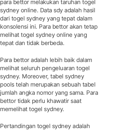
para bettor melakukan taruhan togel
sydney online. Data sdy adalah hasil
dari togel sydney yang tepat dalam
konsolensi ini. Para bettor akan tetap
melihat togel sydney online yang
tepat dan tidak berbeda.
Para bettor adalah lebih baik dalam
melihat seluruh pengeluaran togel
sydney. Moreover, tabel sydney
pools telah merupakan sebuah tabel
jumlah angka nomor yang sama. Para
bettor tidak perlu khawatir saat
memelihat togel sydney.
Pertandingan togel sydney adalah