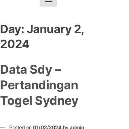
Day:
January 2,
2024
Data Sdy –
Pertandingan
Togel Sydney
Posted on
01/02/2024
by
admin