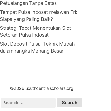
Petualangan Tanpa Batas
Tempat Pulsa Indosat melawan Tri:
Siapa yang Paling Baik?
Strategi Tepat Menentukan Slot
Setoran Pulsa Indosat
Slot Deposit Pulsa: Teknik Mudah
dalam rangka Menang Besar
©2026 Southcentralscholars.org
S
e