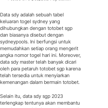
Data sdy adalah sebuah tabel
keluaran togel sydney yang
dihubungkan dengan totobet sgp
dan biasanya disebut dengan
sydneypools. Ini berfungsi untuk
memudahkan setiap orang mengerit
angka nomor togel hari ini. Moreover,
data sdy master telah banyak dicari
oleh para petaruh totobet sgp karena
telah tersedia untuk menyiarkan
kemenangan dalam bermain totobet.
Selain itu, data sdy sgp 2023
terlengkap tentunya akan membantu