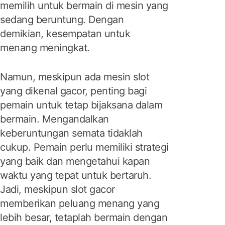
memilih untuk bermain di mesin yang
sedang beruntung. Dengan
demikian, kesempatan untuk
menang meningkat.
Namun, meskipun ada mesin slot
yang dikenal gacor, penting bagi
pemain untuk tetap bijaksana dalam
bermain. Mengandalkan
keberuntungan semata tidaklah
cukup. Pemain perlu memiliki strategi
yang baik dan mengetahui kapan
waktu yang tepat untuk bertaruh.
Jadi, meskipun slot gacor
memberikan peluang menang yang
lebih besar, tetaplah bermain dengan