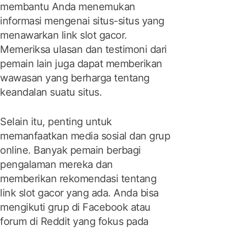
membantu Anda menemukan
informasi mengenai situs-situs yang
menawarkan link slot gacor.
Memeriksa ulasan dan testimoni dari
pemain lain juga dapat memberikan
wawasan yang berharga tentang
keandalan suatu situs.
Selain itu, penting untuk
memanfaatkan media sosial dan grup
online. Banyak pemain berbagi
pengalaman mereka dan
memberikan rekomendasi tentang
link slot gacor yang ada. Anda bisa
mengikuti grup di Facebook atau
forum di Reddit yang fokus pada