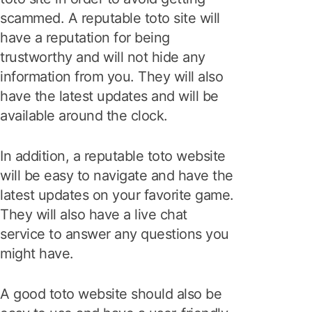
scammed. A reputable toto site will
have a reputation for being
trustworthy and will not hide any
information from you. They will also
have the latest updates and will be
available around the clock.
In addition, a reputable toto website
will be easy to navigate and have the
latest updates on your favorite game.
They will also have a live chat
service to answer any questions you
might have.
A good toto website should also be