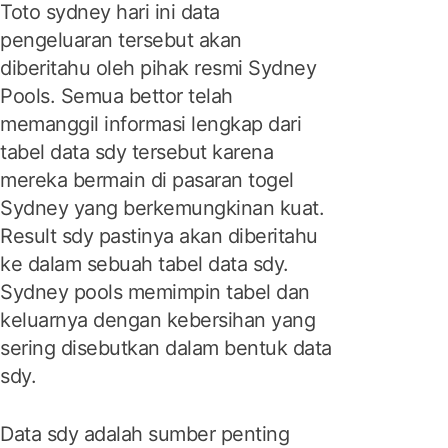
Toto sydney hari ini data
pengeluaran tersebut akan
diberitahu oleh pihak resmi Sydney
Pools. Semua bettor telah
memanggil informasi lengkap dari
tabel data sdy tersebut karena
mereka bermain di pasaran togel
Sydney yang berkemungkinan kuat.
Result sdy pastinya akan diberitahu
ke dalam sebuah tabel data sdy.
Sydney pools memimpin tabel dan
keluarnya dengan kebersihan yang
sering disebutkan dalam bentuk data
sdy.
Data sdy adalah sumber penting