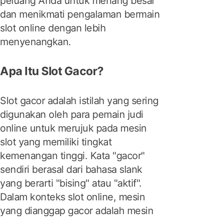
peluang Anda untuk menang besar
dan menikmati pengalaman bermain
slot online dengan lebih
menyenangkan.
Apa Itu Slot Gacor?
Slot gacor adalah istilah yang sering
digunakan oleh para pemain judi
online untuk merujuk pada mesin
slot yang memiliki tingkat
kemenangan tinggi. Kata "gacor"
sendiri berasal dari bahasa slank
yang berarti "bising" atau "aktif".
Dalam konteks slot online, mesin
yang dianggap gacor adalah mesin