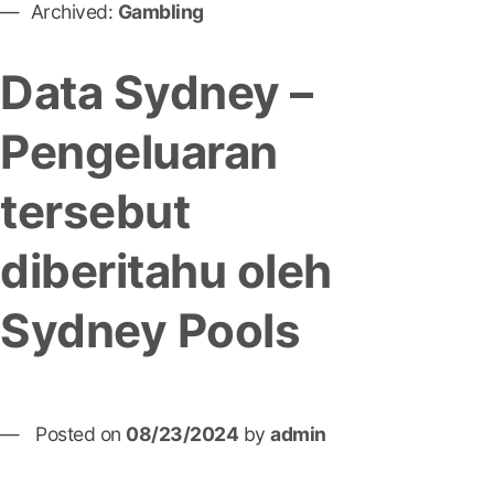
Archived:
Gambling
Data Sydney –
Pengeluaran
tersebut
diberitahu oleh
Sydney Pools
Posted on
08/23/2024
by
admin