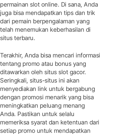
permainan slot online. Di sana, Anda
juga bisa mendapatkan tips dan trik
dari pemain berpengalaman yang
telah menemukan keberhasilan di
situs terbaru.
Terakhir, Anda bisa mencari informasi
tentang promo atau bonus yang
ditawarkan oleh situs slot gacor.
Seringkali, situs-situs ini akan
menyediakan link untuk bergabung
dengan promosi menarik yang bisa
meningkatkan peluang menang
Anda. Pastikan untuk selalu
memeriksa syarat dan ketentuan dari
setiap promo untuk mendapatkan