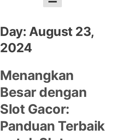
Day:
August 23,
2024
Menangkan
Besar dengan
Slot Gacor:
Panduan Terbaik