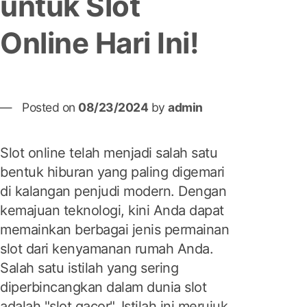
untuk Slot
Online Hari Ini!
Posted on
08/23/2024
by
admin
Slot online telah menjadi salah satu
bentuk hiburan yang paling digemari
di kalangan penjudi modern. Dengan
kemajuan teknologi, kini Anda dapat
memainkan berbagai jenis permainan
slot dari kenyamanan rumah Anda.
Salah satu istilah yang sering
diperbincangkan dalam dunia slot
adalah "slot gacor". Istilah ini merujuk