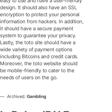
easy to use and have a user-friendly
design. It should also have an SSL
encryption to protect your personal
information from hackers. In addition,
it should have a secure payment
system to guarantee your privacy.
Lastly, the toto site should have a
wide variety of payment options
including Bitcoins and credit cards.
Moreover, the toto website should
be mobile-friendly to cater to the
needs of users on the go.
Archived:
Gambling