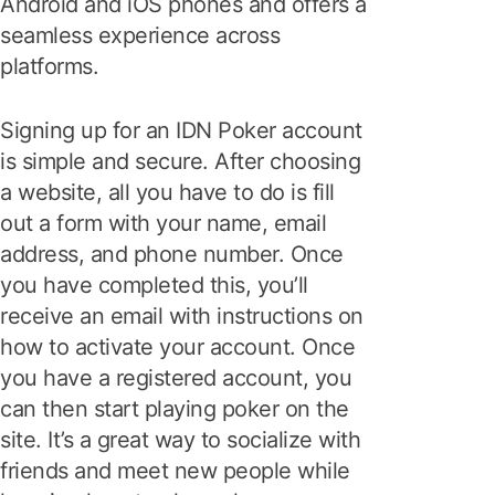
Android and iOS phones and offers a
seamless experience across
platforms.
Signing up for an IDN Poker account
is simple and secure. After choosing
a website, all you have to do is fill
out a form with your name, email
address, and phone number. Once
you have completed this, you’ll
receive an email with instructions on
how to activate your account. Once
you have a registered account, you
can then start playing poker on the
site. It’s a great way to socialize with
friends and meet new people while